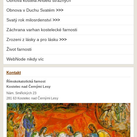
Obnova kostela Andělů strážných
Obnova v Duchu Svatém
>>>
Svatý rok milosrdenství
>>>
Záchrana varhan kostelecké farnosti
Zrozeni z lásky a pro lásku
>>>
Život farnosti
WebNode nikdy víc
Kontakt
Římskokatolická farnost
Kostelec nad Černými Lesy
Nám. Smiřických 23
281 63 Kostelec nad Černými Lesy